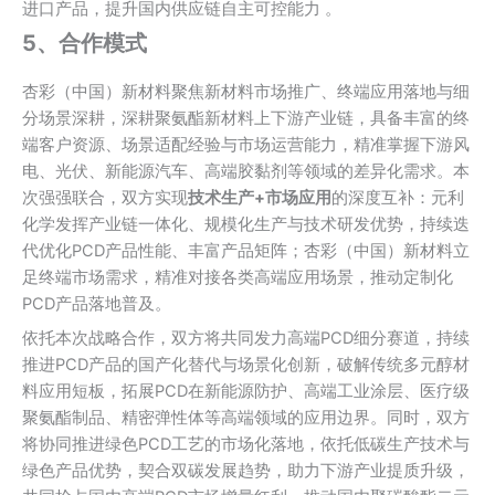
进口产品，提升国内供应链自主可控能力 。
5、合作模式
杏彩（中国）新材料聚焦新材料市场推广、终端应用落地与细
分场景深耕，深耕聚氨酯新材料上下游产业链，具备丰富的终
端客户资源、场景适配经验与市场运营能力，精准掌握下游风
电、光伏、新能源汽车、高端胶黏剂等领域的差异化需求。本
次强强联合，双方实现
技术生产+市场应用
的深度互补：元利
化学发挥产业链一体化、规模化生产与技术研发优势，持续迭
代优化PCD产品性能、丰富产品矩阵；杏彩（中国）新材料立
足终端市场需求，精准对接各类高端应用场景，推动定制化
PCD产品落地普及。
依托本次战略合作，双方将共同发力高端PCD细分赛道，持续
推进PCD产品的国产化替代与场景化创新，破解传统多元醇材
料应用短板，拓展PCD在新能源防护、高端工业涂层、医疗级
聚氨酯制品、精密弹性体等高端领域的应用边界。同时，双方
将协同推进绿色PCD工艺的市场化落地，依托低碳生产技术与
绿色产品优势，契合双碳发展趋势，助力下游产业提质升级，