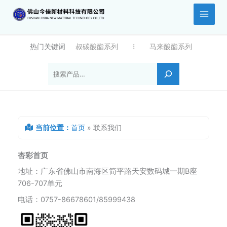
跳
至
内
容
热门关键词
叔碳酸酯系列
马来酸酯系列
搜
索
当前位置：
首页
»
联系我们
杏彩首页
地址：广东省佛山市南海区简平路天安数码城一期B座
706-707单元
电话：0757-86678601/85999438