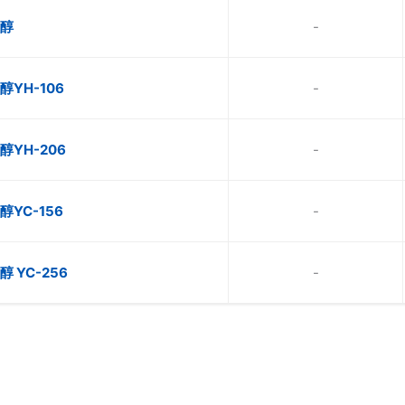
醇
-
YH-106
-
YH-206
-
YC-156
-
 YC-256
-