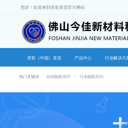
跳
您好！欢迎来到杏彩首页官方网站
至
内
容
杏彩（中国）首页
产品中心
行业解决方
热门关键词
叔碳酸酯系列
马来酸酯系列