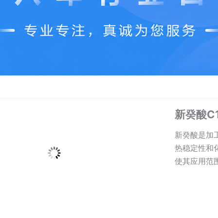
新癸酸C
新癸酸是加
热稳定性和
使其应用范