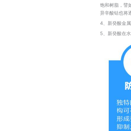
饱和树脂，譬
异辛酸钴也将
4、新癸酸金属
5、新癸酸在