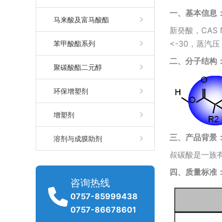
一、
基本信息
马来酸及富马酸酯
新癸酸，CAS 
<-30，蒸汽压
苯甲酸酯系列
二、分子结构
聚碳酸酯二元醇
环保增塑剂
增塑剂
三、
产品背景
溶剂与成膜助剂
叔碳酸是一族有
四、质量标准
咨询热线
0757-85999438
0757-86678601