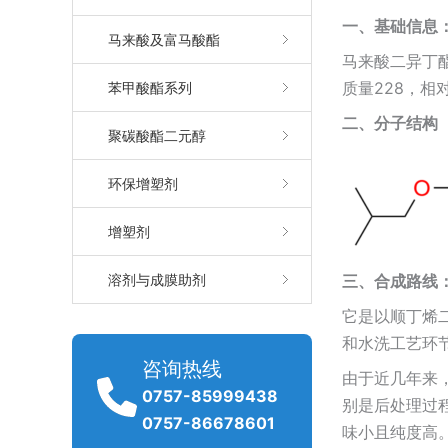
一、基础
信息
马来酸及富马酸酯
马来酸二异丁酯
质量228，相对
苯甲酸酯系列
二、分子结构
聚碳酸酯二元醇
环保增塑剂
增塑剂
溶剂与成膜助剂
三、合成路线
它是以顺丁烯
和水洗工艺环
咨询热线
由于近几年来
0757-85999438
别是后处理过
0757-86678601
味小且纯度高