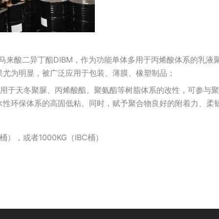
：
：马来酸二异丁酯DIBM，作为功能单体多用于丙烯酸体系的乳
果尤为明显，被广泛应用于包装、薄膜、橡塑制品；
：用于天冬聚脲、丙烯酸酯、聚氨酯等树脂体系的改性，可参与
水性环保体系的高固低粘。同时，赋予聚合物良好的附着力、柔
：
铁桶），或者1000KG（IBC桶）