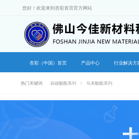
跳
您好！欢迎来到杏彩首页官方网站
至
内
容
杏彩（中国）首页
产品中心
行业解决方
热门关键词
叔碳酸酯系列
马来酸酯系列