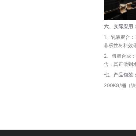
六、实际应用
1、乳液聚合
非极性材料效
2、树脂合成
含，真正做到
七、产品包装
200KG/桶（