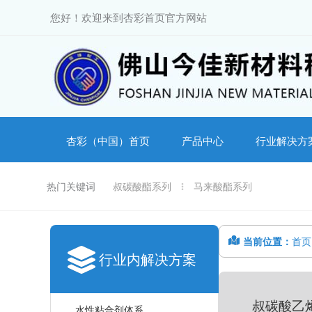
跳
您好！欢迎来到杏彩首页官方网站
至
内
容
杏彩（中国）首页
产品中心
行业解决方
热门关键词
叔碳酸酯系列
马来酸酯系列
当前位置：
首页
行业内解决方案
叔碳酸乙
水性粘合剂体系