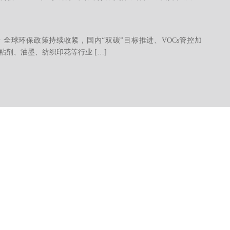
 全球环保政策持续收紧，国内“双碳”目标推进、VOCs管控加
粘剂、油墨、纺织印花等行业 […]