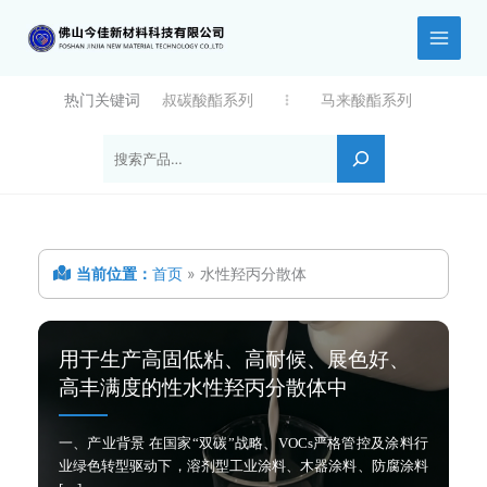
跳
至
内
容
热门关键词
叔碳酸酯系列
马来酸酯系列
搜索
当前位置：
首页
»
水性羟丙分散体
用于生产高固低粘、高耐候、展色好、
高丰满度的性水性羟丙分散体中
一、产业背景 在国家“双碳”战略、VOCs严格管控及涂料行
业绿色转型驱动下，溶剂型工业涂料、木器涂料、防腐涂料