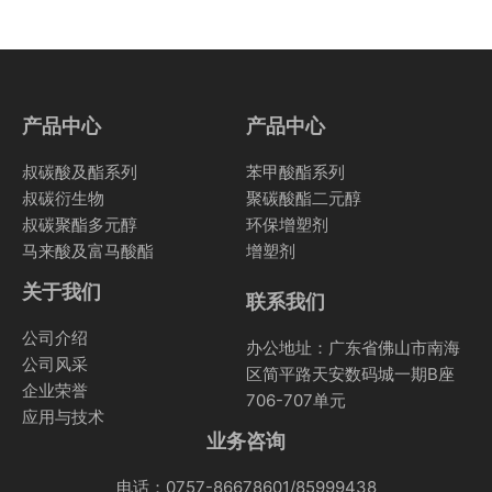
产品中心
产品中心
叔碳酸及酯系列
苯甲酸酯系列
叔碳衍生物
聚碳酸酯二元醇
叔碳聚酯多元醇
环保增塑剂
马来酸及富马酸酯
增塑剂
关于我们
联系我们
公司介绍
办公地址：广东省佛山市南海
公司风采
区简平路天安数码城一期B座
企业荣誉
706-707单元
应用与技术
业务咨询
电话：0757-86678601/85999438