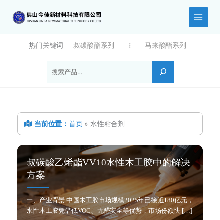
跳
至
内
容
热门关键词
叔碳酸酯系列
马来酸酯系列
搜索
当前位置：
首页
»
水性粘合剂
叔碳酸乙烯酯VV10水性木工胶中的解决
方案
一、产业背景 中国木工胶市场规模2025年已接近180亿元，
水性木工胶凭借低VOC、无醛安全等优势，市场份额快 […]