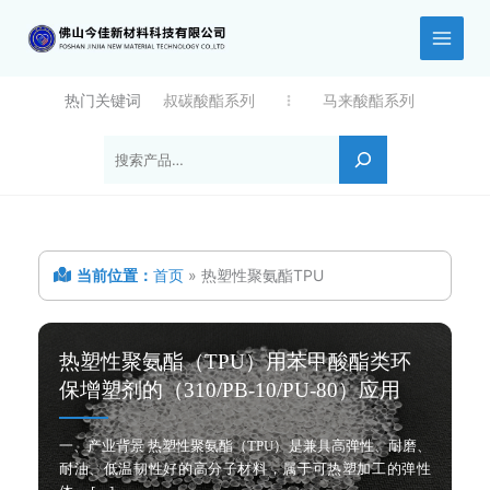
跳
至
内
容
热门关键词
叔碳酸酯系列
马来酸酯系列
搜索
当前位置：
首页
»
热塑性聚氨酯TPU
热塑性聚氨酯（TPU）用苯甲酸酯类环
保增塑剂的（310/PB-10/PU-80）应用
一、产业背景 热塑性聚氨酯（TPU）是兼具高弹性、耐磨、
耐油、低温韧性好的高分子材料，属于可热塑加工的弹性