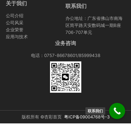
关于我们
联系我们
公司介绍
办公地址：广东省佛山市南海
公司风采
区简平路天安数码城一期B座
企业荣誉
706-707单元
应用与技术
业务咨询
电话：0757-86678601/85999438
联系我们
版权所有 ©杏彩首页
粤ICP备09004768号-3
明博电竞手机版
|
平博网络
|
亚美登陆官网
|
爱游戏官方网站
|
明博