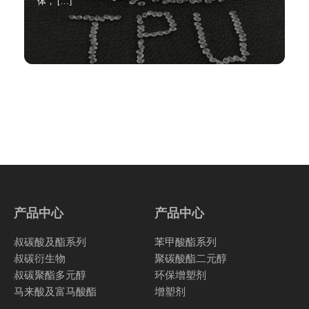
体， […]
产品中心
产品中心
叔碳酸及酯系列
苯甲酸酯系列
叔碳衍生物
聚碳酸酯二元醇
叔碳聚酯多元醇
环保增塑剂
马来酸及富马酸酯
增塑剂