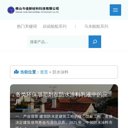
跳
至
内
容
热门关键词
叔碳酸酯系列
马来酸酯系列
搜索
当前位置：
首页
»
防水涂料
各类环保增塑剂在防水涂料乳液中的应
用
一、产业背景 建筑防水是建筑工程的核心隐蔽工程，直接
决定建筑使用寿命与居住品质。2025 年，中国防水涂料市