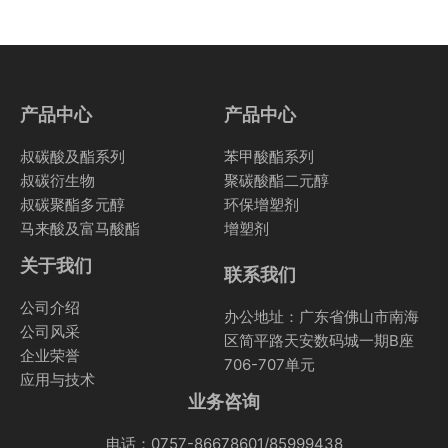
产品中心
产品中心
叔碳酸及酯系列
苯甲酸酯系列
叔碳衍生物
聚碳酸酯二元醇
叔碳聚酯多元醇
环保增塑剂
马来酸及富马酸酯
增塑剂
关于我们
联系我们
公司介绍
办公地址：广东省佛山市南海
公司风采
区简平路天安数码城一期B座
企业荣誉
706-707单元
应用与技术
业务咨询
电话：0757-86678601/85999438