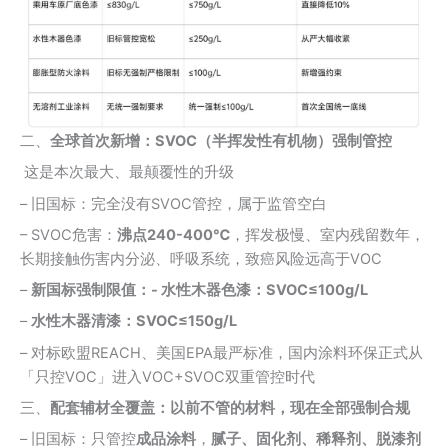
二、
全球首次新增：SVOC（半挥发性有机物）强制管控
这是本次最大、最颠覆性的升级
– 旧国标：完全没有SVOC管控，属于监管空白
– SVOC危害：
沸点240-400℃
，挥发极慢、室内残留数年，
长期接触伤害内分泌、呼吸系统，致癌风险远高于VOC
–
新国标强制限值：- 水性木器色漆：SVOC≤100g/L
–
水性木器清漆：SVOC≤150g/L
– 对标欧盟REACH、美国EPA最严标准，国内涂料环保正式从
「只控VOC」进入VOC+SVOC双重管控时代
三、
配套辅材全覆盖：以前不管的材料，现在全部强制合规
– 旧国标：只管控
成品涂料
，
腻子、固化剂、稀释剂、脱漆剂