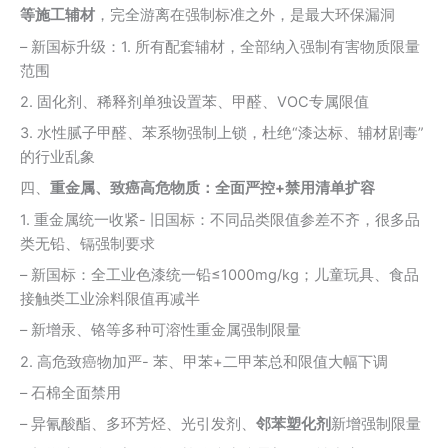
等施工辅材
，完全游离在强制标准之外，是最大环保漏洞
– 新国标升级：1. 所有配套辅材，全部纳入强制有害物质限量
范围
2. 固化剂、稀释剂单独设置苯、甲醛、VOC专属限值
3. 水性腻子甲醛、苯系物强制上锁，杜绝“漆达标、辅材剧毒”
的行业乱象
四、
重金属、致癌高危物质：全面严控+禁用清单扩容
1. 重金属统一收紧- 旧国标：不同品类限值参差不齐，很多品
类无铅、镉强制要求
– 新国标：全工业色漆统一铅≤1000mg/kg；儿童玩具、食品
接触类工业涂料限值再减半
– 新增汞、铬等多种可溶性重金属强制限量
2. 高危致癌物加严- 苯、甲苯+二甲苯总和限值大幅下调
– 石棉全面禁用
– 异氰酸酯、多环芳烃、光引发剂、
邻苯塑化剂
新增强制限量