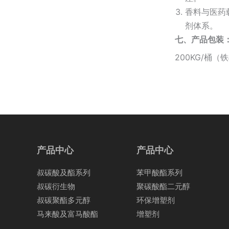
香料与医药
剂体系。
七、产品包装
200KG/桶（
产品中心
产品中心
叔碳酸及酯系列
苯甲酸酯系列
叔碳衍生物
聚碳酸酯二元醇
叔碳聚酯多元醇
环保增塑剂
马来酸及富马酸酯
增塑剂