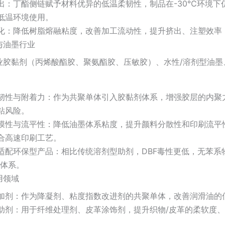
出：丁酯侧链赋予材料优异的低温柔韧性，制品在-30℃环境下
低温环境使用。
化：降低树脂熔融粘度，改善加工流动性，提升挤出、注塑效率
与油墨行业
业胶黏剂（丙烯酸酯胶、聚氨酯胶、压敏胶）、水性/溶剂型油墨
韧性与附着力：作为共聚单体引入胶黏剂体系，增强胶层的内聚力
粘风险。
膜性与流平性：降低油墨体系粘度，提升颜料分散性和印刷流平
合高速印刷工艺。
适配环保型产品：相比传统溶剂型助剂，DBF毒性更低，无苯系
墨体系。
用领域
加剂：作为降凝剂、粘度指数改进剂的共聚单体，改善润滑油的
助剂：用于纤维处理剂、皮革涂饰剂，提升织物/皮革的柔软度