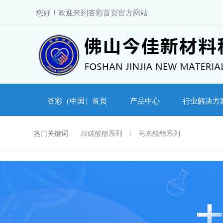
跳
您好！欢迎来到杏彩首页官方网站
至
内
容
杏彩（中国）首页
产品中心
行业解决方
热门关键词
叔碳酸酯系列
马来酸酯系列