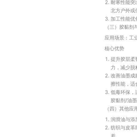
耐寒性能突
北方户外或
加工性能优
（三）胶黏剂
应用场景：工
核心优势
提升胶层柔
力，减少脱
改善油墨成
擦性能，适
低毒环保，
胶黏剂/油
（四）其他应
润滑油与添
纺织与皮革
差。