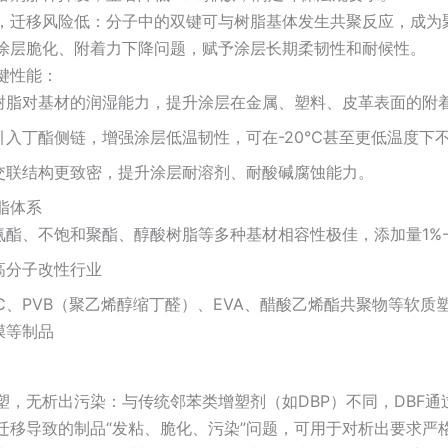
，迁移风险低：分子中的双键可与树脂基体发生共聚反应，成为
涂层脆化、附着力下降问题，赋予涂层长期柔韧性和耐候性。
键性能：
树脂对基材的润湿能力，提升涂层在金属、塑料、皮革表面的附
引入丁酯侧链，增强涂层低温韧性，可在-20℃甚至更低温度下
交联结构更致密，提升涂层耐溶剂、耐酸碱腐蚀能力。
脂体系
氨酯、不饱和聚酯、醇酸树脂等多种基材相容性极佳，添加量1%
高分子改性行业
VC、PVB（聚乙烯醇缩丁醛）、EVA、醋酸乙烯酯共聚物等软
膜等制品
塑，无析出污染：与传统邻苯类增塑剂（如DBP）不同，DBF
迁移导致的制品“发粘、脆化、污染”问题，可用于对析出要求严