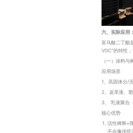
六、实际应用
富马酸二丁酯
VOC”的特性
（一）涂料与
应用场景
1、高固体分
2、皮革漆、塑
3、 乳液聚
核心优势
活性稀释+
不会像传统