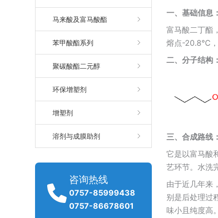
一、基础
信息
马来酸及富马酸酯
富马酸二丁酯，
熔点-20.8
苯甲酸酯系列
二、分子结构
聚碳酸酯二元醇
环保增塑剂
增塑剂
三、合成路线
溶剂与成膜助剂
它是以富马酸
艺环节。水洗
咨询热线
由于近几年来
0757-85999438
别是后处理过
0757-86678601
味小且纯度高