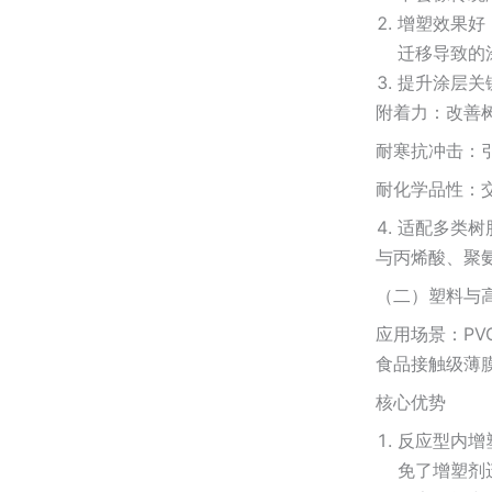
增塑效果好
迁移导致的
提升涂层关
附着力：改善
耐寒抗冲击：
耐化学品性：
适配多类树
与丙烯酸、聚
（二）塑料与
应用场景：P
食品接触级薄
核心优势
反应型内增
免了增塑剂