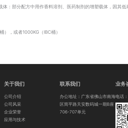
载体：部分配方中用作香料溶剂、医药制剂的增塑载体，因其低
：
铁桶），或者1000KG（IBC桶）
关于我们
联系我们
业务
公司介绍
办公地址：广东省佛山市南海
电话：0
公司风采
区简平路天安数码城一期B座
企业荣誉
706-707单元
应用与技术